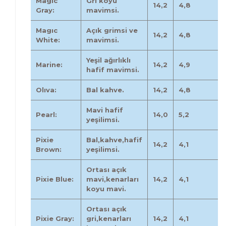
Magıc
Gri koyu
14,2
4,8
Gray:
mavimsi.
Magıc
Açık grimsi ve
14,2
4,8
White:
mavimsi.
Yeşil ağırlıklı
Marine:
14,2
4,9
hafif mavimsi.
Olıva:
Bal kahve.
14,2
4,8
Mavi hafif
Pearl:
14,0
5,2
yeşilimsi.
Pixie
Bal,kahve,hafif
14,2
4,1
Brown:
yeşilimsi.
Ortası açık
Pixie Blue:
mavi,kenarları
14,2
4,1
koyu mavi.
Ortası açık
Pixie Gray:
gri,kenarları
14,2
4,1