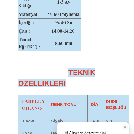
1-3 Ay
Sıklığı :
Materyal :
% 60 Polyhema
İçeriği :
% 40 Su
Çap :
14,00-14,20
Temel
8.60 mm
Eğri(BC) :
TEKNİK
ÖZELLİKLERİ
LABELLA
PUPİL
RENK TONU
DİA
MİLANO
BOŞLUĞU
Black
:
Siyah
.
14,0
5,9
Coco:
Bal ela.
14,2
4,9