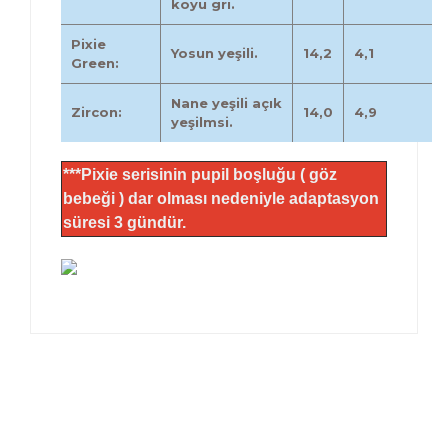
koyu gri.
Pixie
Yosun yeşili.
14,2
4,1
Green:
Nane yeşili açık
Zircon:
14,0
4,9
yeşilmsi.
***Pixie serisinin pupil boşluğu ( göz
bebeği ) dar olması nedeniyle adaptasyon
süresi 3 gündür.