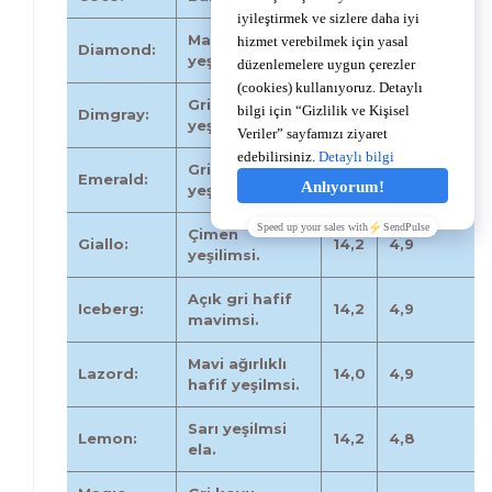
Mavi hafif
Diamond:
14,2
4,9
yeşil.
Gri koyu
Dimgray:
14,0
4,8
yeşilimsi.
Gri hafif
Emerald:
14,0
4,9
yeşilimsi.
Çimen
Giallo:
14,2
4,9
yeşilimsi.
Açık gri hafif
Iceberg:
14,2
4,9
mavimsi.
Mavi ağırlıklı
Lazord:
14,0
4,9
hafif yeşilmsi.
Sarı yeşilmsi
Lemon:
14,2
4,8
ela.