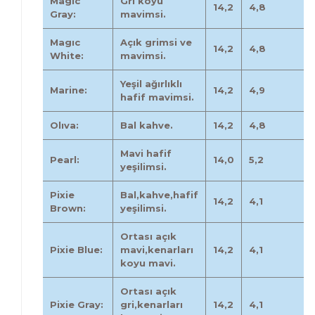
Magıc
Gri koyu
14,2
4,8
Gray:
mavimsi.
Magıc
Açık grimsi ve
14,2
4,8
White:
mavimsi.
Yeşil ağırlıklı
Marine:
14,2
4,9
hafif mavimsi.
Olıva:
Bal kahve.
14,2
4,8
Mavi hafif
Pearl:
14,0
5,2
yeşilimsi.
Pixie
Bal,kahve,hafif
14,2
4,1
Brown:
yeşilimsi.
Ortası açık
Pixie Blue:
mavi,kenarları
14,2
4,1
koyu mavi.
Ortası açık
Pixie Gray:
gri,kenarları
14,2
4,1