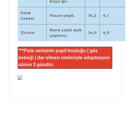
koyu gri.
Pixie
Yosun yeşili.
14,2
4,1
Green:
Nane yeşili açık
Zircon:
14,0
4,9
yeşilmsi.
***Pixie serisinin pupil boşluğu ( göz
bebeği ) dar olması nedeniyle adaptasyon
süresi 3 gündür.