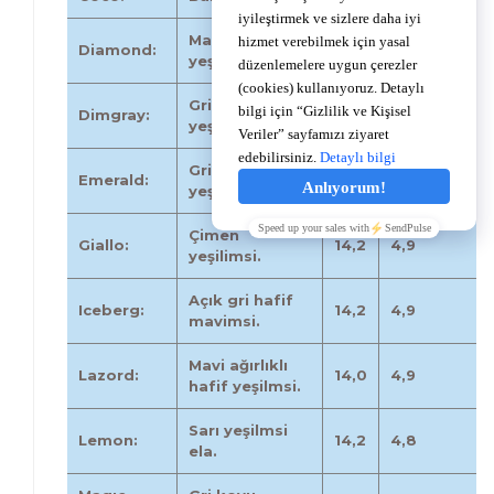
Mavi hafif
Diamond:
14,2
4,9
yeşil.
Gri koyu
Dimgray:
14,0
4,8
yeşilimsi.
Gri hafif
Emerald:
14,0
4,9
yeşilimsi.
Çimen
Giallo:
14,2
4,9
yeşilimsi.
Açık gri hafif
Iceberg:
14,2
4,9
mavimsi.
Mavi ağırlıklı
Lazord:
14,0
4,9
hafif yeşilmsi.
Sarı yeşilmsi
Lemon:
14,2
4,8
ela.