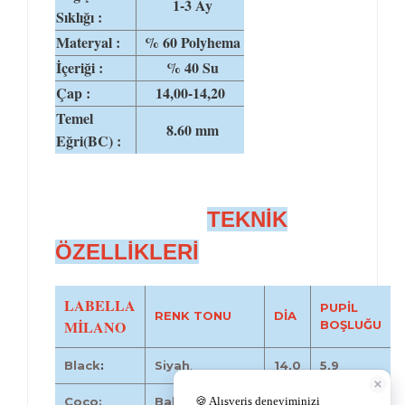
1-3 Ay
Sıklığı :
Materyal :
% 60 Polyhema
İçeriği :
% 40 Su
Çap :
14,00-14,20
Temel
8.60 mm
Eğri(BC) :
TEKNİK
ÖZELLİKLERİ
LABELLA
PUPİL
RENK TONU
DİA
MİLANO
BOŞLUĞU
Black
:
Siyah
.
14,0
5,9
Coco:
Bal ela.
14,2
4,9