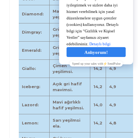
Mavi hafif
Diamond:
14,2
4,9
yeşil.
Gri koyu
Dimgray:
14,0
4,8
yeşilimsi.
Gri hafif
Emerald:
14,0
4,9
yeşilimsi.
Çimen
Giallo:
14,2
4,9
yeşilimsi.
Açık gri hafif
Iceberg:
14,2
4,9
mavimsi.
Mavi ağırlıklı
Lazord:
14,0
4,9
hafif yeşilmsi.
Sarı yeşilmsi
Lemon:
14,2
4,8
ela.