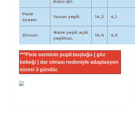
koyu gri.
Pixie
Yosun yeşili.
14,2
4,1
Green:
Nane yeşili açık
Zircon:
14,0
4,9
yeşilmsi.
***Pixie serisinin pupil boşluğu ( göz
bebeği ) dar olması nedeniyle adaptasyon
süresi 3 gündür.