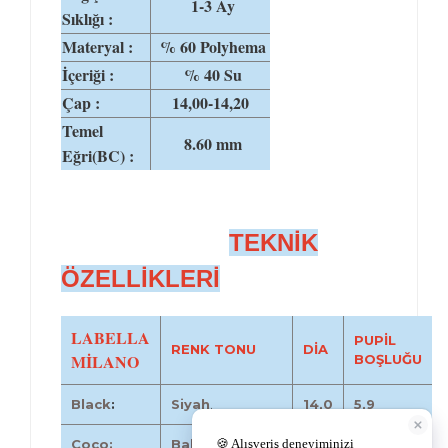
1-3 Ay
Sıklığı :
Materyal :
% 60 Polyhema
İçeriği :
% 40 Su
Çap :
14,00-14,20
Temel
8.60 mm
Eğri(BC) :
TEKNİK
ÖZELLİKLERİ
LABELLA
PUPİL
RENK TONU
DİA
MİLANO
BOŞLUĞU
Black
:
Siyah
.
14,0
5,9
Coco:
Bal ela.
14,2
4,9