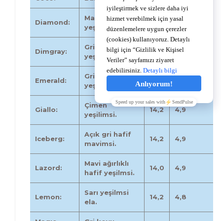
Mavi hafif
Diamond:
14,2
4,9
yeşil.
Gri koyu
Dimgray:
14,0
4,8
yeşilimsi.
Gri hafif
Emerald:
14,0
4,9
yeşilimsi.
Çimen
Giallo:
14,2
4,9
yeşilimsi.
Açık gri hafif
Iceberg:
14,2
4,9
mavimsi.
Mavi ağırlıklı
Lazord:
14,0
4,9
hafif yeşilmsi.
Sarı yeşilmsi
Lemon:
14,2
4,8
ela.