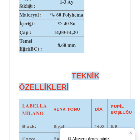
1-3 Ay
Sıklığı :
Materyal :
% 60 Polyhema
İçeriği :
% 40 Su
Çap :
14,00-14,20
Temel
8.60 mm
Eğri(BC) :
TEKNİK
ÖZELLİKLERİ
LABELLA
PUPİL
RENK TONU
DİA
MİLANO
BOŞLUĞU
Black
:
Siyah
.
14,0
5,9
Coco:
Bal ela.
14,2
4,9