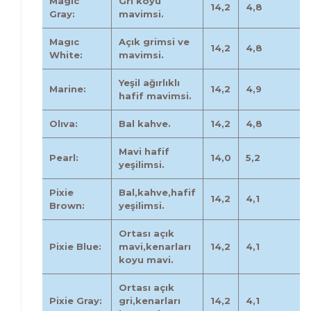
Magıc
Gri koyu
14,2
4,8
Gray:
mavimsi.
Magıc
Açık grimsi ve
14,2
4,8
White:
mavimsi.
Yeşil ağırlıklı
Marine:
14,2
4,9
hafif mavimsi.
Olıva:
Bal kahve.
14,2
4,8
Mavi hafif
Pearl:
14,0
5,2
yeşilimsi.
Pixie
Bal,kahve,hafif
14,2
4,1
Brown:
yeşilimsi.
Ortası açık
Pixie Blue:
mavi,kenarları
14,2
4,1
koyu mavi.
Ortası açık
Pixie Gray:
gri,kenarları
14,2
4,1