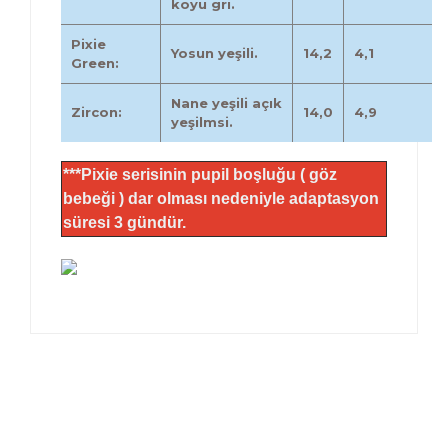
koyu gri.
Pixie
Yosun yeşili.
14,2
4,1
Green:
Nane yeşili açık
Zircon:
14,0
4,9
yeşilmsi.
***Pixie serisinin pupil boşluğu ( göz
bebeği ) dar olması nedeniyle adaptasyon
süresi 3 gündür.