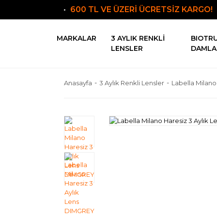
600 TL VE ÜZERİ ÜCRETSİZ KARGO!
MARKALAR
3 AYLIK RENKLI
BIOTR
LENSLER
DAMLA
Anasayfa
3 Aylık Renkli Lensler
Labella Milano