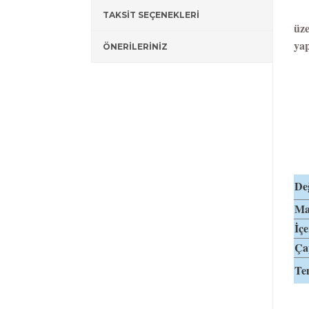
- K
TAKSİT SEÇENEKLERİ
üze
yap
ÖNERİLERİNİZ
- G
- 3
- 
Değ
Mat
İçe
Ça
Te