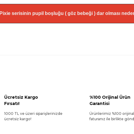
*Pixie serisinin pupil boşluğu ( göz bebeği ) dar olması ned
Ücretsiz Kargo
%100 Orijinal Ürün
Fırsatı!
Garantisi
1000 TL ve üzeri siparişlerinizde
Ürünlerimiz %100 orijina
ücretsiz kargo!
faturanız ile birlikte gönde