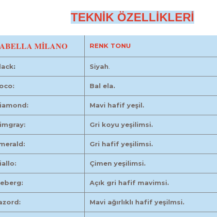
TEKNİK ÖZELLİKLERİ
ABELLA MİLANO
RENK TONU
lack
:
Siyah
.
oco:
Bal ela.
iamond:
Mavi hafif yeşil.
imgray:
Gri koyu yeşilimsi.
merald:
Gri hafif yeşilimsi.
iallo:
Çimen yeşilimsi.
ceberg:
Açık gri hafif mavimsi.
azord:
Mavi ağırlıklı hafif yeşilmsi.