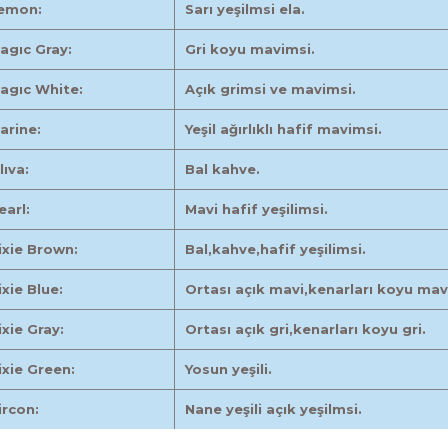
emon:
Sarı yeşilmsi ela.
agıc Gray:
Gri koyu mavimsi.
agıc White:
Açık grimsi ve mavimsi.
arine:
Yeşil ağırlıklı hafif mavimsi.
lıva:
Bal kahve.
earl:
Mavi hafif yeşilimsi.
ixie Brown:
Bal,kahve,hafif yeşilimsi.
ixie Blue:
Ortası açık mavi,kenarları koyu mav
ixie Gray:
Ortası açık gri,kenarları koyu gri.
ixie Green:
Yosun yeşili.
ircon:
Nane yeşili açık yeşilmsi.