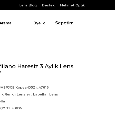
Lens Blog
Destek
Mehmet Optik
Sepetim
Arama
Üyelik
ilano Haresiz 3 Aylık Lens
Y
GASPJCE(Kopya-D5Z)_47616
lık Renkli Lensler
,
Labella
,
Lens
lla
9,17 TL + KDV