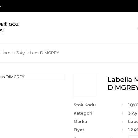
UE® GÖZ
SI
 Haresiz 3 Aylık Lens DIMGREY
Labella M
DIMGRE
Stok Kodu
1QY
Kategori
3 Ay
Marka
Labe
Fiyat
1.24