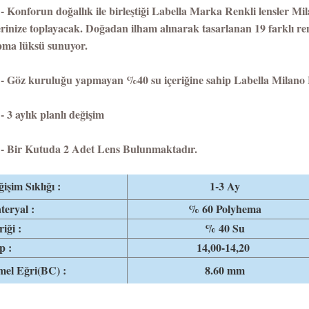
onforun doğallık ile birleştiği Labella Marka Renkli lensler Milan
rinize toplayacak. Doğadan ilham alınarak tasarlanan 19 farklı renk
ma lüksü sunuyor.
öz kuruluğu yapmayan %40 su içeriğine sahip Labella Milano H
 aylık planlı değişim
Bir Kutuda 2 Adet Lens Bulunmaktadır.
işim Sıklığı :
1-3 Ay
eryal :
% 60 Polyhema
riği :
% 40 Su
p :
14,00-14,20
mel Eğri(BC) :
8.60 mm