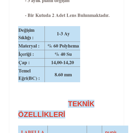
- 3 aylık planlı değişim
- Bir Kutuda 2 Adet Lens Bulunmaktadır.
Değişim
1-3 Ay
Sıklığı :
Materyal :
% 60 Polyhema
İçeriği :
% 40 Su
Çap :
14,00-14,20
Temel
8.60 mm
Eğri(BC) :
TEKNİK
ÖZELLİKLERİ
LABELLA
PUPİL