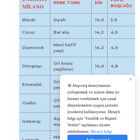
RENK TONU
DİA
MİLANO
BOŞLUĞU
Black
:
Siyah
.
14,0
5,9
Coco:
Bal ela.
14,2
4,9
Mavi hafif
Diamond:
14,2
4,9
yeşil.
Gri koyu
Dimgray:
14,0
4,8
yeşilimsi.
Gri hafif
Emerald:
14,0
4,9
yeşilimsi.
Çimen
Giallo:
14,2
4,9
yeşilimsi.
Açık gri hafif
Iceberg:
14,2
4,9
mavimsi.
Mavi ağırlıklı
Lazord:
14,0
4,9