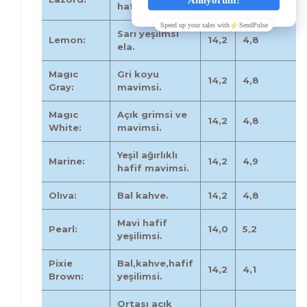
hafif yeşilmsi.
Sarı yeşilmsi
Lemon:
14,2
4,8
ela.
Magıc
Gri koyu
14,2
4,8
Gray:
mavimsi.
Magıc
Açık grimsi ve
14,2
4,8
White:
mavimsi.
Yeşil ağırlıklı
Marine:
14,2
4,9
hafif mavimsi.
Olıva:
Bal kahve.
14,2
4,8
Mavi hafif
Pearl:
14,0
5,2
yeşilimsi.
Pixie
Bal,kahve,hafif
14,2
4,1
Brown:
yeşilimsi.
Ortası açık