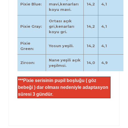
Pixie Blue:
mavi,kenarları
14,2
4,1
koyu mavi.
Ortası açık
Pixie Gray:
gri,kenarları
14,2
4,1
koyu gri.
Pixie
Yosun yeşili.
14,2
4,1
Green:
Nane yeşili açık
Zircon:
14,0
4,9
yeşilmsi.
***Pixie serisinin pupil boşluğu ( göz
bebeği ) dar olması nedeniyle adaptasyon
süresi 3 gündür.