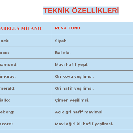
TEKNİK ÖZELLİKLERİ
ABELLA MİLANO
RENK TONU
lack
:
Siyah
.
oco:
Bal ela.
iamond:
Mavi hafif yeşil.
imgray:
Gri koyu yeşilimsi.
merald:
Gri hafif yeşilimsi.
iallo:
Çimen yeşilimsi.
ceberg:
Açık gri hafif mavimsi.
azord:
Mavi ağırlıklı hafif yeşilmsi.