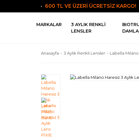
600 TL VE ÜZERİ ÜCRETSİZ KARGO!
MARKALAR
3 AYLIK RENKLI
BIOTR
LENSLER
DAMLA
Anasayfa
3 Aylık Renkli Lensler
Labella Milano