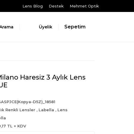
Lens Blog
Destek
Mehmet Optik
Sepetim
Arama
Üyelik
ilano Haresiz 3 Aylık Lens
LUE
ASPJCE(Kopya-D5Z)_18581
lık Renkli Lensler
,
Labella
,
Lens
lla
9,17 TL + KDV