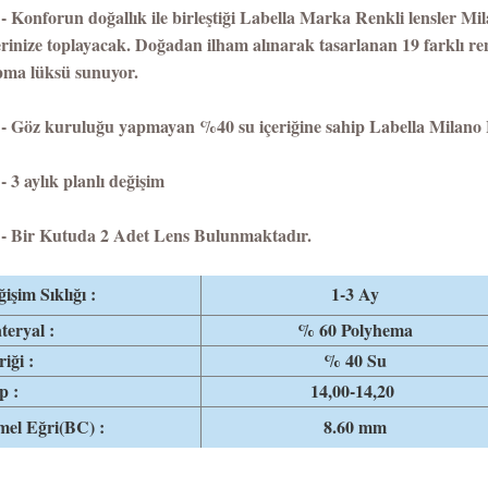
onforun doğallık ile birleştiği Labella Marka Renkli lensler Milan
rinize toplayacak. Doğadan ilham alınarak tasarlanan 19 farklı renk
ma lüksü sunuyor.
öz kuruluğu yapmayan %40 su içeriğine sahip Labella Milano H
 aylık planlı değişim
Bir Kutuda 2 Adet Lens Bulunmaktadır.
işim Sıklığı :
1-3 Ay
eryal :
% 60 Polyhema
riği :
% 40 Su
p :
14,00-14,20
mel Eğri(BC) :
8.60 mm