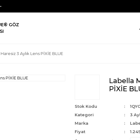
UE® GÖZ
SI
 Haresiz 3 Aylık Lens PİXİE BLUE
Labella M
PİXİE B
Stok Kodu
1QYG
Kategori
3 Ay
Marka
Labe
Fiyat
1.24