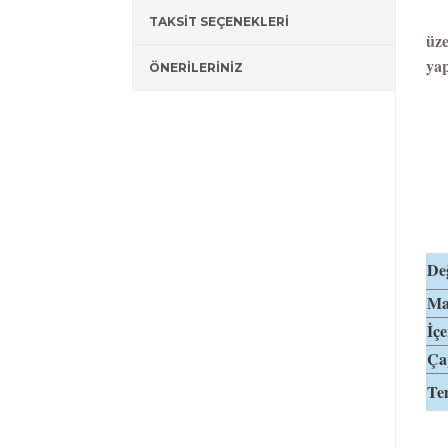
- K
TAKSİT SEÇENEKLERİ
üze
yap
ÖNERİLERİNİZ
- G
- 3
- 
Değ
Mat
İçe
Ça
Te