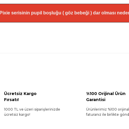
*Pixie serisinin pupil boşluğu ( göz bebeği ) dar olması ned
Ücretsiz Kargo
%100 Orijinal Ürün
Fırsatı!
Garantisi
1000 TL ve üzeri siparişlerinizde
Ürünlerimiz %100 orijina
ücretsiz kargo!
faturanız ile birlikte gönde