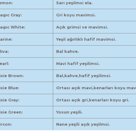
emon:
Sarı yeşilmsi ela.
agıc Gray:
Gri koyu mavimsi.
agıc White:
Açık grimsi ve mavimsi.
arine:
Yeşil ağırlıklı hafif mavimsi.
lıva:
Bal kahve.
earl:
Mavi hafif yeşilimsi.
ixie Brown:
Bal,kahve,hafif yeşilimsi.
ixie Blue:
Ortası açık mavi,kenarları koyu mav
ixie Gray:
Ortası açık gri,kenarları koyu gri.
ixie Green:
Yosun yeşili.
ircon:
Nane yeşili açık yeşilmsi.