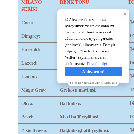
MİLANO
RENK TONU
D
SERİSİ
Coco:
Bal ela.
1
Dimgrey:
Gri koyu yeşilimsi.
1
Emerald:
Gri hafif yeşilimsi.
1
Lazord:
Mavi ağırlıklı hafif yeşilmsi.
1
Lemon:
Sarı yeşilmsi ela.
1
Magıc Gray:
Gri koyu mavimsi.
14
Olıva:
Bal kahve.
1
Pearl:
Mavi hafif yeşilimsi.
1
Pixie Brown:
Bal,kahve,hafif yeşilimsi.
14