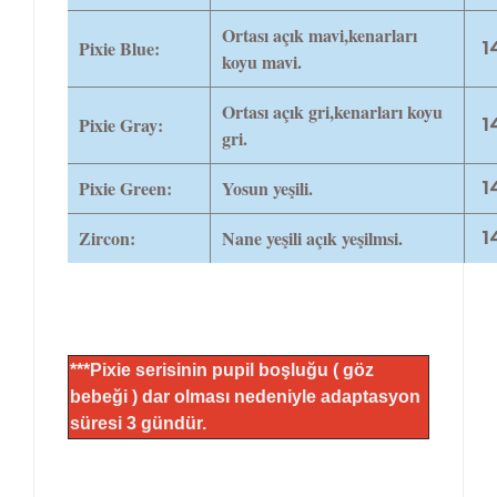
Ortası açık mavi,kenarları
Pixie Blue:
1
koyu mavi.
Ortası açık gri,kenarları koyu
Pixie Gray:
1
gri.
Pixie Green:
Yosun yeşili.
1
Zircon:
Nane yeşili açık yeşilmsi.
1
***Pixie serisinin pupil boşluğu ( göz
bebeği ) dar olması nedeniyle adaptasyon
süresi 3 gündür.