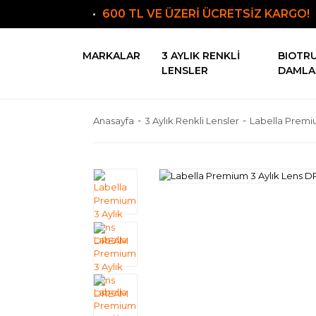
600 TL VE ÜZERİ ÜCRETSİZ KARGO!
MARKALAR
3 AYLIK RENKLI
BIOTR
LENSLER
DAMLA
Anasayfa
3 Aylık Renkli Lensler
Labella Premi