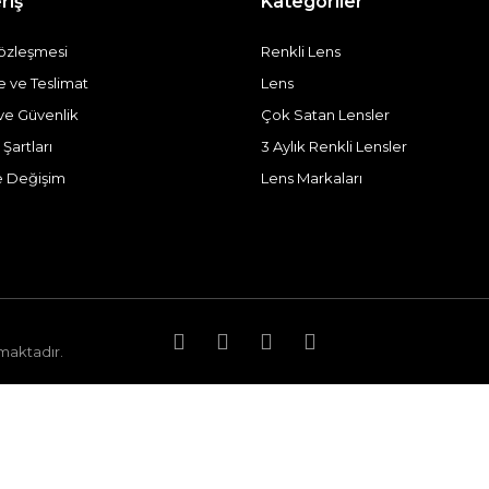
riş
Kategoriler
Sözleşmesi
Renkli Lens
ve Teslimat
Lens
k ve Güvenlik
Çok Satan Lensler
 Şartları
3 Aylık Renkli Lensler
e Değişim
Lens Markaları
nmaktadır.