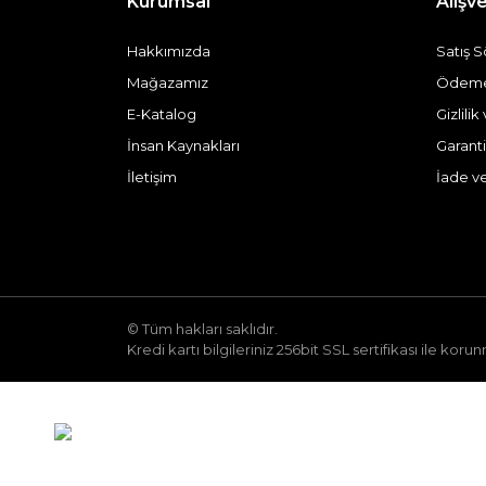
Kurumsal
Alışve
Hakkımızda
Satış 
Mağazamız
Ödeme 
E-Katalog
Gizlili
İnsan Kaynakları
Garanti
İletişim
İade v
© Tüm hakları saklıdır.
Kredi kartı bilgileriniz 256bit SSL sertifikası ile koru