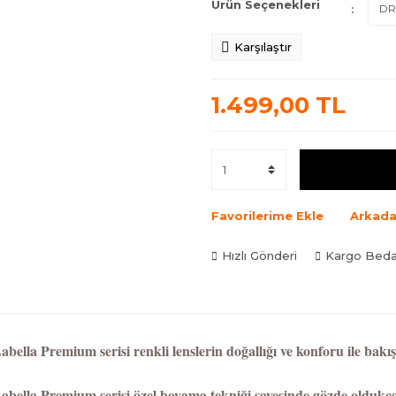
Ürün Seçenekleri
Karşılaştır
1.499,00 TL
Favorilerime Ekle
Arkada
Hızlı Gönderi
Kargo Bed
bella Premium serisi renkli lenslerin doğallığı ve konforu ile bakış
bella Premium serisi özel boyama tekniği sayesinde gözde oldukça