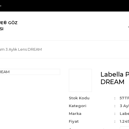
UE® GÖZ
SI
um 3 Aylık Lens DREAM
Labella 
DREAM
Stok Kodu
57T
Kategori
3 Ay
Marka
Labe
Fiyat
1.24