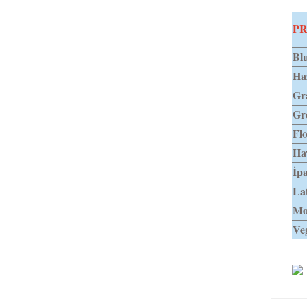
PR
Blu
Haz
Gra
Gr
Flo
Ha
İp
La
Mo
Veg