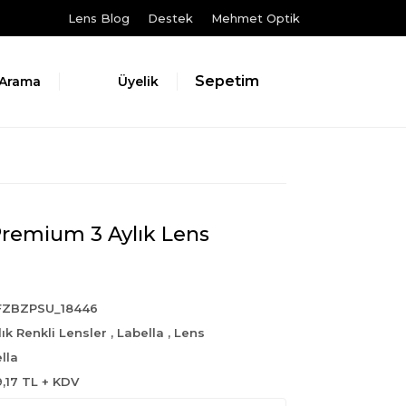
Lens Blog
Destek
Mehmet Optik
Sepetim
Arama
Üyelik
Premium 3 Aylık Lens
FZBZPSU_18446
lık Renkli Lensler
,
Labella
,
Lens
lla
9,17 TL + KDV