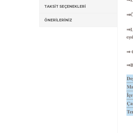
TAKSİT SEÇENEKLERİ
⇒Öz
ÖNERİLERİNİZ
⇒La
eşs
⇒ G
⇒Bi
Değ
Mat
İçe
Ça
Tem