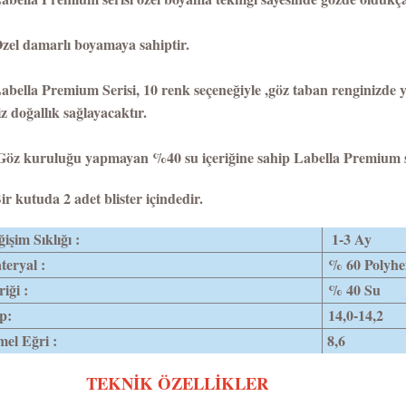
el damarlı boyamaya sahiptir.
bella Premium Serisi, 10 renk seçeneğiyle ,göz taban renginizde yü
iz doğallık sağlayacaktır.
öz kuruluğu yapmayan %40 su içeriğine sahip Labella Premium se
r kutuda 2 adet blister içindedir.
işim Sıklığı :
1-3 Ay
eryal :
% 60 Polyh
riği :
% 40 Su
p:
14,0-14,2
el Eğri :
8,6
TEKNİK ÖZELLİKLER