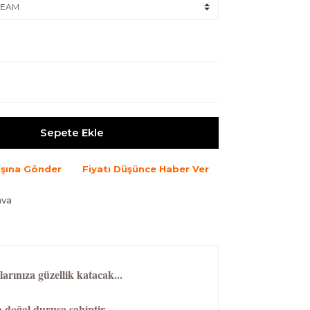
Sepete Ekle
şına Gönder
Fiyatı Düşünce Haber Ver
ava
larınıza güzellik katacak...
 doğal duruşa sahiptir.