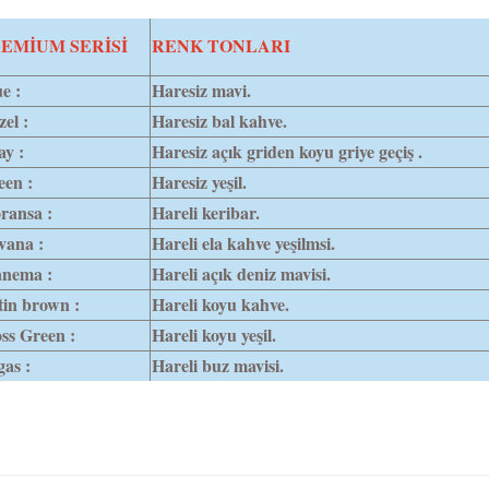
EMİUM SERİSİ
RENK TONLARI
e :
Haresiz mavi.
el :
Haresiz bal kahve.
y :
Haresiz açık griden koyu griye geçiş .
een :
Haresiz yeşil.
ransa :
Hareli keribar.
vana :
Hareli ela kahve yeşilmsi.
anema :
Hareli açık deniz mavisi.
tin brown :
Hareli koyu kahve.
ss Green :
Hareli koyu yeşil.
as :
Hareli buz mavisi.