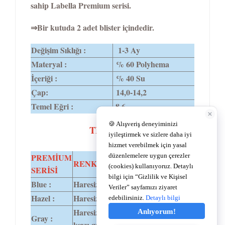
sahip Labella Premium serisi.
⇒Bir kutuda 2 adet blister içindedir.
Değişim Sıklığı :
1-3 Ay
Materyal :
% 60 Polyhema
İçeriği :
% 40 Su
Çap:
14,0-14,2
Temel Eğri :
8,6
TEKNİK ÖZELLİKLER
PREMİUM
PUPİL
RENK TONLARI
DİA
SERİSİ
BOYUTU
Blue :
Haresiz mavi.
14,2
4,8
Hazel :
Haresiz bal kahve.
14,2
4,8
Haresiz açık griden
Gray :
14,2
4,8
koyu griye geçiş .