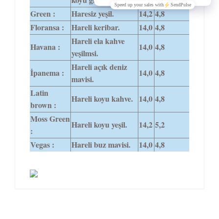
Green :
Haresiz yeşil.
14,2
4,8
Floransa :
Hareli keribar.
14,0
4,8
Hareli ela kahve
Havana :
14,0
4,8
yeşilmsi.
Hareli açık deniz
İpanema :
14,0
4,8
mavisi.
Latin
Hareli koyu kahve.
14,0
4,8
brown :
Moss Green
Hareli koyu yeşil.
14,2
5,2
:
Vegas :
Hareli buz mavisi.
14,0
4,8