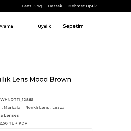
Lens Blog
Destek
Mehmet Optik
Sepetim
Arama
Üyelik
Yıllık Lens Mood Brown
6WHNDT11_12865
s
,
Markalar
,
Renkli Lens
,
Lezza
a Lenses
2,50 TL + KDV