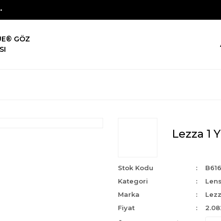
UE® GÖZ
SI
Lezza 1 
Stok Kodu
B61
Kategori
Len
Marka
Lezz
Fiyat
2.08