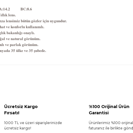
İA:14.2 BC:8.6
ıllık lens.
zza lensimiz bütün gözler için uygundur.
hat ve konforlu kullanımlı.
lık bakanlığı onaylı.
ğal ve natural görünüm.
nlı ve parlak görünüm.
nyada 35 ülke ve 35 şubede.
Ücretsiz Kargo
%100 Orijinal Ürün
Fırsatı!
Garantisi
1000 TL ve üzeri siparişlerinizde
Ürünlerimiz %100 orijina
ücretsiz kargo!
faturanız ile birlikte gönde