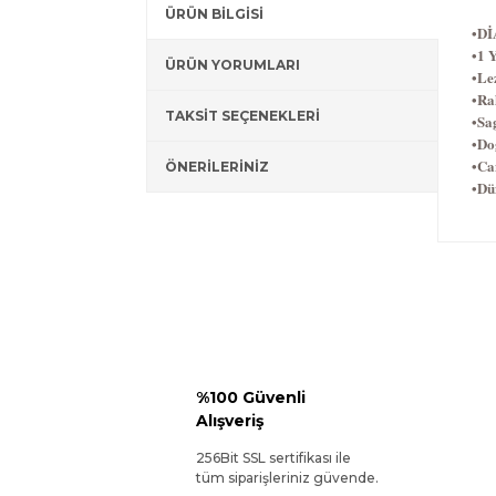
ÜRÜN BİLGİSİ
•D
•1 Y
ÜRÜN YORUMLARI
•Le
•Ra
TAKSİT SEÇENEKLERİ
•Sag
•Do
•Ca
ÖNERİLERİNİZ
•Dü
%100 Güvenli
Alışveriş
256Bit SSL sertifikası ile
tüm siparişleriniz güvende.