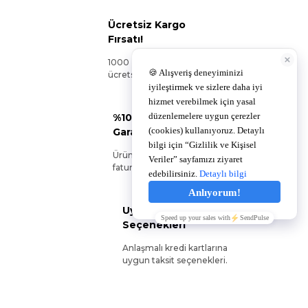
Ücretsiz Kargo
Fırsatı!
1000 TL ve üzeri siparişlerinizde
ücretsiz kargo!
%100 Orijinal Ürün
Garantisi
Ürünlerimiz %100 orijinal olup
faturanız ile birlikte gönderilir.
Uygun Ödeme
Seçenekleri
Anlaşmalı kredi kartlarına
uygun taksit seçenekleri.