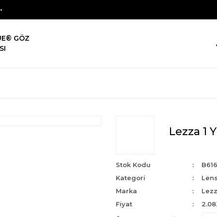
UE® GÖZ
SI
Lezza 1 
Stok Kodu
B61
Kategori
Len
Marka
Lezz
Fiyat
2.08