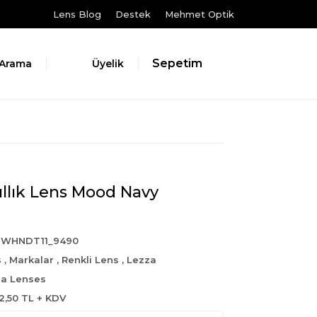
Lens Blog
Destek
Mehmet Optik
Sepetim
Arama
Üyelik
Yıllık Lens Mood Navy
6WHNDT11_9490
s
,
Markalar
,
Renkli Lens
,
Lezza
a Lenses
2,50 TL + KDV