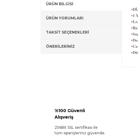
ÜRÜN BİLGİSİ
•D
•1 Y
ÜRÜN YORUMLARI
•Le
•Ra
TAKSİT SEÇENEKLERİ
•Sag
•Do
•Ca
ÖNERİLERİNİZ
•Dü
%100 Güvenli
Alışveriş
256Bit SSL sertifikası ile
tüm siparişleriniz güvende.