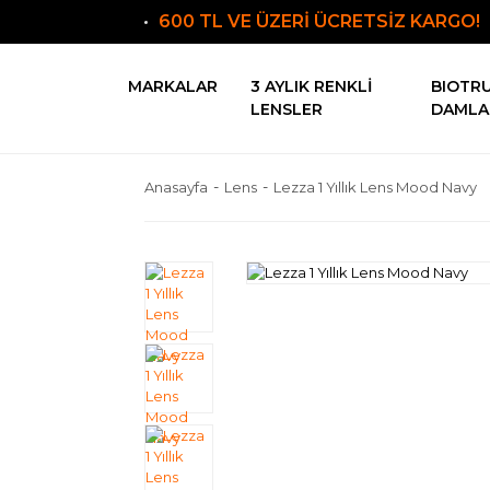
600 TL VE ÜZERİ ÜCRETSİZ KARGO!
MARKALAR
3 AYLIK RENKLI
BIOTR
LENSLER
DAMLA
Anasayfa
Lens
Lezza 1 Yıllık Lens Mood Navy