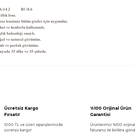
İA:14.2 BC:8.6
ıllık lens.
zza lensimiz bütün gözler için uygundur.
hat ve konforlu kullanımlı.
lık bakanlığı onaylı.
ğal ve natural görünüm.
nlı ve parlak görünüm.
nyada 35 ülke ve 35 şubede.
Ücretsiz Kargo
%100 Orijinal Ürün
Fırsatı!
Garantisi
1000 TL ve üzeri siparişlerinizde
Ürünlerimiz %100 orijina
ücretsiz kargo!
faturanız ile birlikte gönde