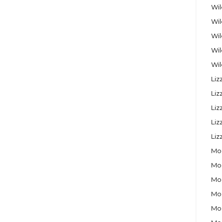
Wil
Wil
Wil
Wil
Wil
Liz
Liz
Liz
Liz
Liz
Moo
Moo
Moo
Moo
Moo