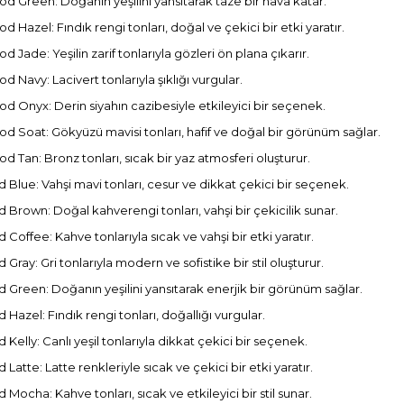
d Green: Doğanın yeşilini yansıtarak taze bir hava katar.
d Hazel: Fındık rengi tonları, doğal ve çekici bir etki yaratır.
d Jade: Yeşilin zarif tonlarıyla gözleri ön plana çıkarır.
d Navy: Lacivert tonlarıyla şıklığı vurgular.
d Onyx: Derin siyahın cazibesiyle etkileyici bir seçenek.
d Soat: Gökyüzü mavisi tonları, hafif ve doğal bir görünüm sağlar.
d Tan: Bronz tonları, sıcak bir yaz atmosferi oluşturur.
ld Blue: Vahşi mavi tonları, cesur ve dikkat çekici bir seçenek.
ld Brown: Doğal kahverengi tonları, vahşi bir çekicilik sunar.
d Coffee: Kahve tonlarıyla sıcak ve vahşi bir etki yaratır.
d Gray: Gri tonlarıyla modern ve sofistike bir stil oluşturur.
d Green: Doğanın yeşilini yansıtarak enerjik bir görünüm sağlar.
d Hazel: Fındık rengi tonları, doğallığı vurgular.
d Kelly: Canlı yeşil tonlarıyla dikkat çekici bir seçenek.
d Latte: Latte renkleriyle sıcak ve çekici bir etki yaratır.
d Mocha: Kahve tonları, sıcak ve etkileyici bir stil sunar.