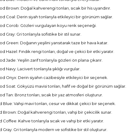
d Brown: Doğal kahverengi tonları, sıcak bir his uyandırır.
d Coal: Derin siyah tonlarıyla etkileyici bir görünüm sağlar.
d Corob: Gözleri vurgulayan koyu renk seçeneği.
d Gray: Gri tonlarıyla sofistike bir stil sunar.
d Green: Doğanın yeşilini yansıtarak taze bir hava katar.
d Hazel: Fındık rengi tonları, doğal ve çekici bir etki yaratır.
d Jade: Yeşilin zarif tonlarıyla gözleri ön plana çıkarır.
d Navy: Lacivert tonlarıyla şıklığı vurgular.
d Onyx: Derin siyahın cazibesiyle etkileyici bir seçenek.
d Soat: Gökyüzü mavisi tonları, hafif ve doğal bir görünüm sağlar.
d Tan: Bronz tonları, sıcak bir yaz atmosferi oluşturur.
ld Blue: Vahşi mavi tonları, cesur ve dikkat çekici bir seçenek.
ld Brown: Doğal kahverengi tonları, vahşi bir çekicilik sunar.
d Coffee: Kahve tonlarıyla sıcak ve vahşi bir etki yaratır.
d Gray: Gri tonlarıyla modern ve sofistike bir stil oluşturur.