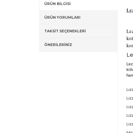
ÜRÜN BİLGİSİ
Le
ÜRÜN YORUMLARI
Lez
TAKSİT SEÇENEKLERİ
kol
kon
ÖNERİLERİNİZ
Le
Lez
kit
ham
Liz
Liz
Liz
Liz
Liz
Moo