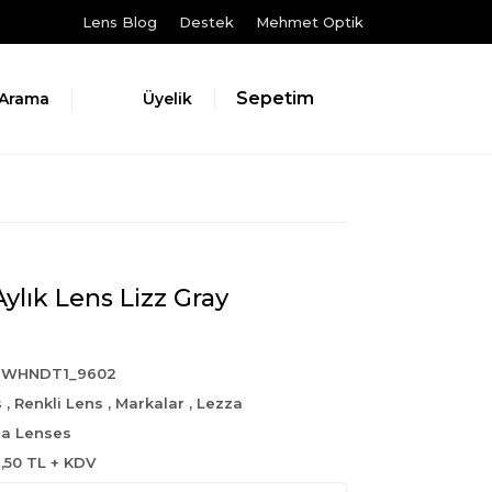
Lens Blog
Destek
Mehmet Optik
Sepetim
Arama
Üyelik
ylık Lens Lizz Gray
6WHNDT1_9602
s
,
Renkli Lens
,
Markalar
,
Lezza
a Lenses
2,50 TL + KDV