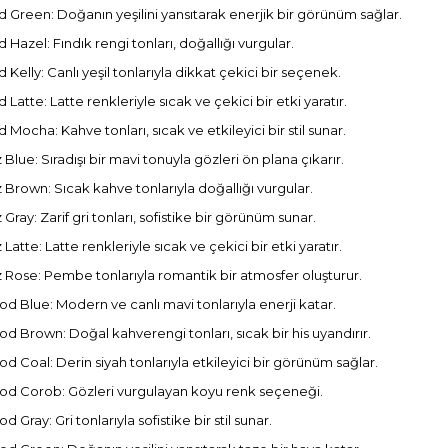
d Green: Doğanın yeşilini yansıtarak enerjik bir görünüm sağlar.
d Hazel: Fındık rengi tonları, doğallığı vurgular.
d Kelly: Canlı yeşil tonlarıyla dikkat çekici bir seçenek.
d Latte: Latte renkleriyle sıcak ve çekici bir etki yaratır.
d Mocha: Kahve tonları, sıcak ve etkileyici bir stil sunar.
z Blue: Sıradışı bir mavi tonuyla gözleri ön plana çıkarır.
z Brown: Sıcak kahve tonlarıyla doğallığı vurgular.
z Gray: Zarif gri tonları, sofistike bir görünüm sunar.
z Latte: Latte renkleriyle sıcak ve çekici bir etki yaratır.
z Rose: Pembe tonlarıyla romantik bir atmosfer oluşturur.
d Blue: Modern ve canlı mavi tonlarıyla enerji katar.
d Brown: Doğal kahverengi tonları, sıcak bir his uyandırır.
d Coal: Derin siyah tonlarıyla etkileyici bir görünüm sağlar.
d Corob: Gözleri vurgulayan koyu renk seçeneği.
d Gray: Gri tonlarıyla sofistike bir stil sunar.