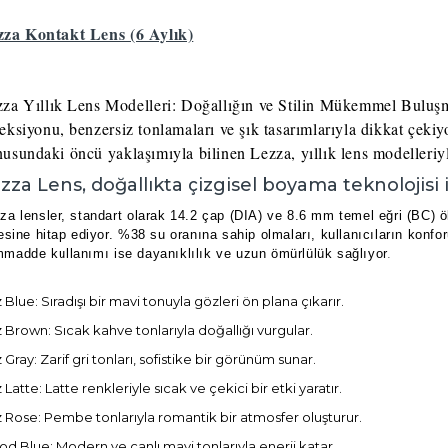
zza Kontakt Lens (6 Aylık)
za Yıllık Lens Modelleri: Doğallığın ve Stilin Mükemmel Buluş
eksiyonu, benzersiz tonlamaları ve şık tasarımlarıyla dikkat çekiyo
usundaki öncü yaklaşımıyla bilinen Lezza, yıllık lens modelleriyle
zza Lens, doğallıkta çizgisel boyama teknolojisi i
za lensler, standart olarak 14.2 çap (DIA) ve 8.6 mm temel eğri (BC) ölç
lesine hitap ediyor. %38 su oranına sahip olmaları, kullanıcıların kon
madde kullanımı ise dayanıklılık ve uzun ömürlülük sağlıyor
.
z Blue: Sıradışı bir mavi tonuyla gözleri ön plana çıkarır.
z Brown: Sıcak kahve tonlarıyla doğallığı vurgular.
z Gray: Zarif gri tonları, sofistike bir görünüm sunar.
z Latte: Latte renkleriyle sıcak ve çekici bir etki yaratır.
z Rose: Pembe tonlarıyla romantik bir atmosfer oluşturur.
d Blue: Modern ve canlı mavi tonlarıyla enerji katar.