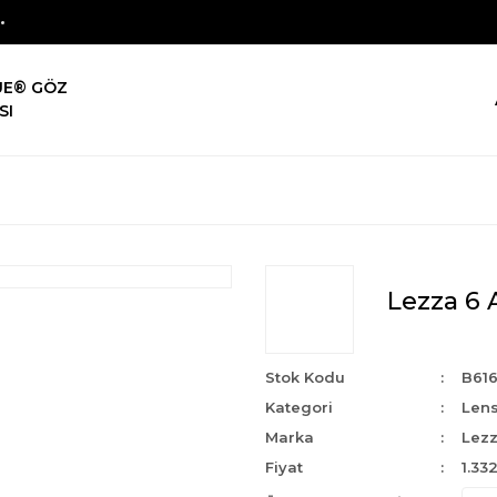
UE® GÖZ
SI
Lezza 6 A
Stok Kodu
B61
Kategori
Len
Marka
Lezz
Fiyat
1.33