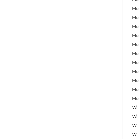
Moo
Moo
Moo
Moo
Moo
Moo
Moo
Moo
Moo
Moo
Moo
Wi̇
Wi̇
Wil
Wil