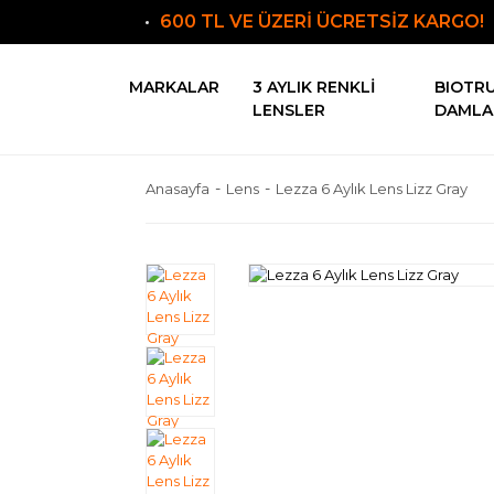
600 TL VE ÜZERİ ÜCRETSİZ KARGO!
MARKALAR
3 AYLIK RENKLI
BIOTR
LENSLER
DAMLA
Anasayfa
Lens
Lezza 6 Aylık Lens Lizz Gray