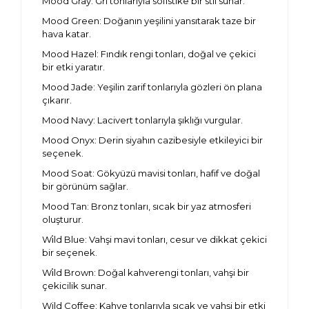
Mood Gray: Gri tonlarıyla sofistike bir stil sunar.
Mood Green: Doğanın yeşilini yansıtarak taze bir
hava katar.
Mood Hazel: Fındık rengi tonları, doğal ve çekici
bir etki yaratır.
Mood Jade: Yeşilin zarif tonlarıyla gözleri ön plana
çıkarır.
Mood Navy: Lacivert tonlarıyla şıklığı vurgular.
Mood Onyx: Derin siyahın cazibesiyle etkileyici bir
seçenek.
Mood Soat: Gökyüzü mavisi tonları, hafif ve doğal
bir görünüm sağlar.
Mood Tan: Bronz tonları, sıcak bir yaz atmosferi
oluşturur.
Wi̇ld Blue: Vahşi mavi tonları, cesur ve dikkat çekici
bir seçenek.
Wi̇ld Brown: Doğal kahverengi tonları, vahşi bir
çekicilik sunar.
Wild Coffee: Kahve tonlarıyla sıcak ve vahşi bir etki