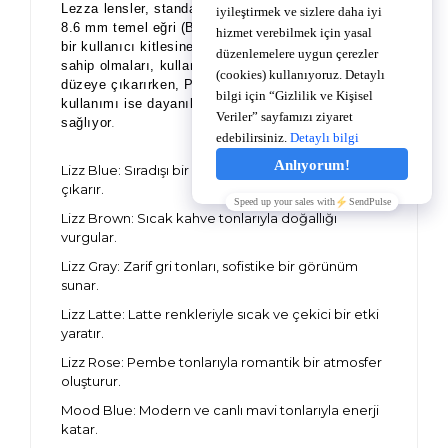
Lezza lensler, standart olarak 14.2 çap (DIA) ve
8.6 mm temel eğri (BC) ölçülerinde üretilerek geniş
bir kullanıcı kitlesine hitap ediyor. %38 su oranına
sahip olmaları, kullanıcıların konforunu en üst
düzeye çıkarırken, Polymacon hammadde
kullanımı ise dayanıklılık ve uzun ömürlülük
sağlıyor
.
Lizz Blue: Sıradışı bir mavi tonuyla gözleri ön plana
çıkarır.
Lizz Brown: Sıcak kahve tonlarıyla doğallığı
vurgular.
Lizz Gray: Zarif gri tonları, sofistike bir görünüm
sunar.
Lizz Latte: Latte renkleriyle sıcak ve çekici bir etki
yaratır.
Lizz Rose: Pembe tonlarıyla romantik bir atmosfer
oluşturur.
Mood Blue: Modern ve canlı mavi tonlarıyla enerji
katar.