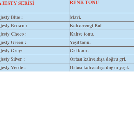
RENK TONU
JESTY SERİSİ
esty Blue :
Mavi.
jesty Brown :
Kahverengi-Bal.
jesty Choco :
Kahve tonu.
jesty Green :
Yeşil tonu.
jesty Grey:
Gri tonu .
esty Silver :
Ortası kahve,dışa doğru gri.
esty Verde :
Ortası kahve,dışa doğru yeşil.