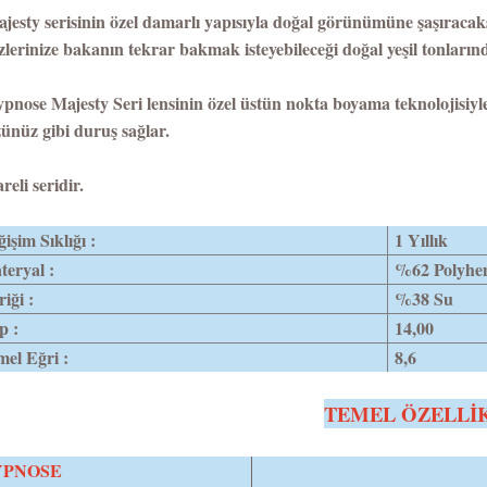
jesty serisinin özel damarlı yapısıyla doğal görünümüne şaşıracaksın
lerinize bakanın tekrar bakmak isteyebileceği doğal yeşil tonlarında
pnose Majesty Seri lensinin özel üstün nokta boyama teknolojisiyle
ünüz gibi duruş sağlar.
reli seridir.
işim Sıklığı :
1 Yıllık
eryal :
%62 Polyhe
riği :
%38 Su
p :
14,00
el Eğri :
8,6
TEMEL ÖZELLİ
YPNOSE