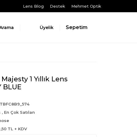
Lens Blog
Destek
Mehmet Optik
Sepetim
Arama
Üyelik
Majesty 1 Yıllık Lens
 BLUE
6TBFC8B9_574
s
,
En Çok Satılan
nose
2,50 TL + KDV