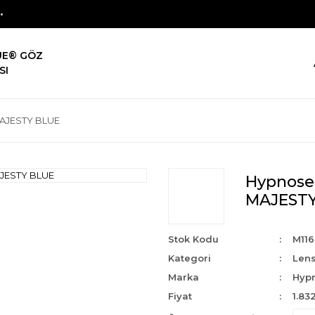
UE® GÖZ
SI
 MAJESTY BLUE
Hypnose 
MAJESTY
Stok Kodu
M11
Kategori
Len
Marka
Hyp
Fiyat
1.83