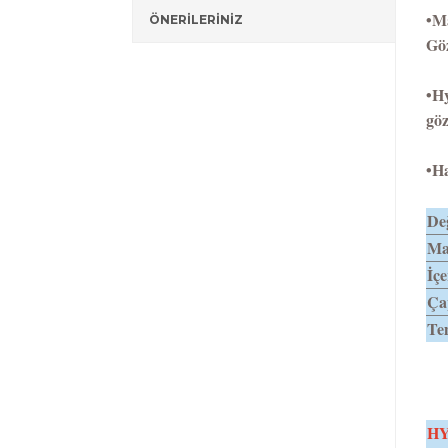
•
Ma
ÖNERİLERİNİZ
Göz
•
Hy
göz
•Ha
Değ
Mat
İçe
Ça
Tem
H