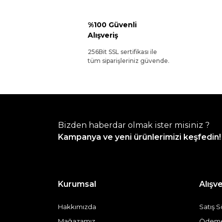
%100 Güvenli
Alışveriş
256Bit SSL sertifikası ile
tüm siparişleriniz güvende.
Bizden haberdar olmak ister misiniz ?
Kampanya ve yeni ürünlerimizi keşfedin!
Kurumsal
Alışve
Hakkımızda
Satış 
Mağazamız
Ödeme 