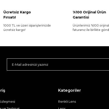
Ücretsiz Kargo
%100 Orijinal Ürün
Fırsatı!
Garantisi
1000 TL ve üzeri siparişlerinizde
Ürünlerimiz %100 orijina
ücretsiz kargo!
faturanız ile birlikte gönde
riş
Kategoriler
Sözleşmesi
Renkli Lens
ve Teslimat
Lens