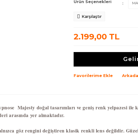
Ürün Seçenekleri
Karşılaştır
2.199,00 TL
Geli
Favorilerime Ekle
Arkada
pnose Majesty doğal tasarımları ve geniş renk yelpazesi ile k
leri arasında yer almaktadır.
lnızca göz rengini değiştiren klasik renkli lens değildir. Güzell