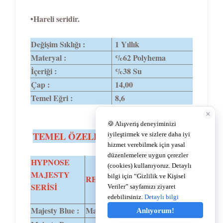
•Hareli seridir.
Değişim Sıklığı :
1 Yıllık
Materyal :
%62 Polyhema
İçeriği :
%38 Su
Çap :
14,00
Temel Eğri :
8,6
TEMEL ÖZELLİKLER
HYPNOSE
MAJESTY
RENK TONU
DİA
SERİSİ
Majesty Blue :
Mavi.
14,00