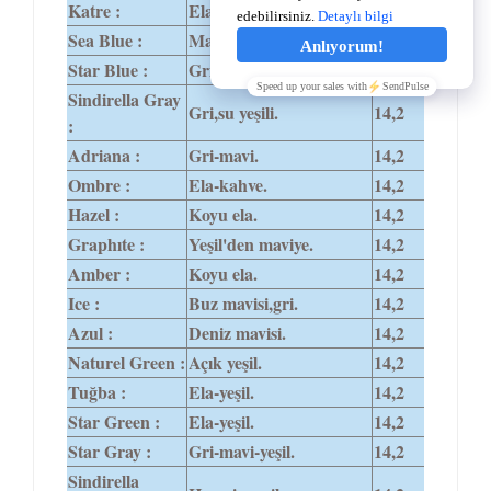
Katre :
Ela-bal arası.
14,0
Sea Blue :
Mavi.
14,0
Star Blue :
Gri-mavi.
14,2
Sindirella Gray
Gri,su yeşili.
14,2
:
Adriana :
Gri-mavi.
14,2
Ombre :
Ela-kahve.
14,2
Hazel :
Koyu ela.
14,2
Graphıte :
Yeşil'den maviye.
14,2
Amber :
Koyu ela.
14,2
Ice :
Buz mavisi,gri.
14,2
Azul :
Deniz mavisi.
14,2
Naturel Green :
Açık yeşil.
14,2
Tuğba :
Ela-yeşil.
14,2
Star Green :
Ela-yeşil.
14,2
Star Gray :
Gri-mavi-yeşil.
14,2
Sindirella