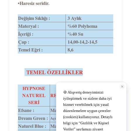
•Haresiz seridir.
Değişim Sıklığı :
3 Aylık
Materyal :
%60 Polyhema
İçeriği :
%40 Su
Çap :
14,00-14,2-14,5
Temel Eğri :
8,6
TEMEL ÖZELLİKLER
HYPNOSE
NATUREL
RENK TONU
DIA
SERİ
Efsane :
Mavi-ela-gri
14,2
Dream Green :
14,0
Açık yeşil.
Naturel Blue :
Mavi,zümrüt yeşili.
14,0