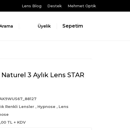
Lens Blog
Destek
Mehmet Optik
Sepetim
Arama
Üyelik
Naturel 3 Aylık Lens STAR
AK9WUS67_88127
lık Renkli Lensler
,
Hypnose
,
Lens
nose
5,00 TL + KDV