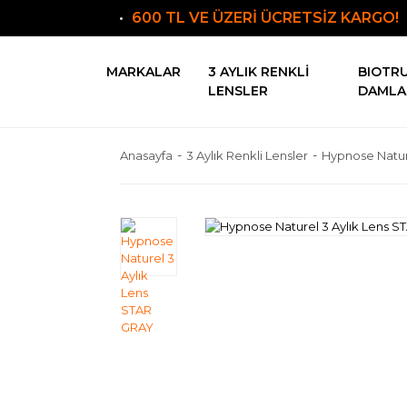
600 TL VE ÜZERİ ÜCRETSİZ KARGO!
MARKALAR
3 AYLIK RENKLI
BIOTR
LENSLER
DAMLA
Anasayfa
3 Aylık Renkli Lensler
Hypnose Natur