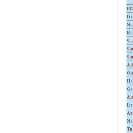
Efs
Dr
Na
Kat
Sea
Sta
Sin
Ad
Om
Haz
Gra
Am
Ice
Azu
Nat
Tu