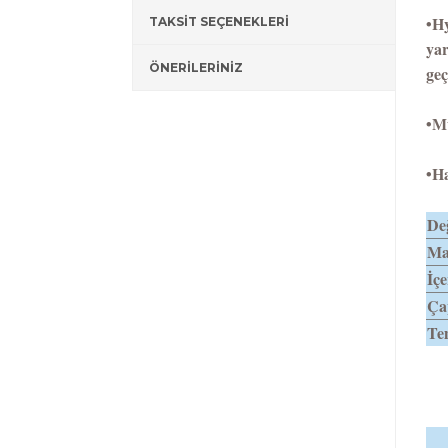
•H
TAKSİT SEÇENEKLERİ
yar
ÖNERİLERİNİZ
geç
•
Mü
•Ha
Değ
Mat
İçe
Ça
Tem