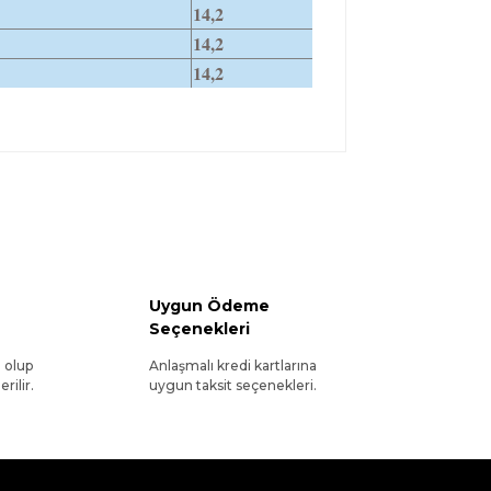
14,2
14,2
14,2
Uygun Ödeme
Seçenekleri
l olup
Anlaşmalı kredi kartlarına
rilir.
uygun taksit seçenekleri.