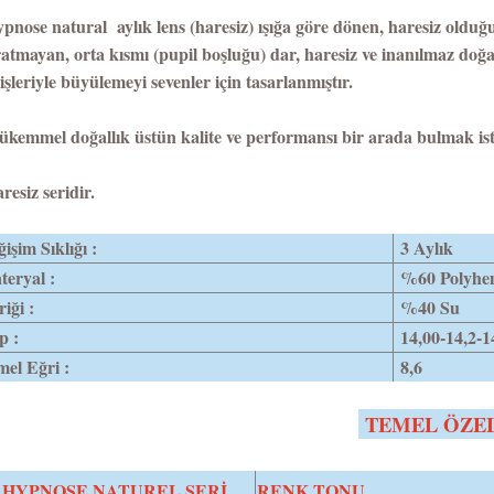
ypnose natural aylık lens (haresiz) ışığa göre dönen, haresiz old
atmayan, orta kısmı (pupil boşluğu) dar, haresiz ve inanılmaz doğa
işleriyle büyülemeyi sevenler için tasarlanmıştır.
kemmel doğallık üstün kalite ve performansı bir arada bulmak iste
resiz seridir.
işim Sıklığı :
3 Aylık
eryal :
%60 Polyhe
riği :
%40 Su
p :
14,00-14,2-1
el Eğri :
8,6
TEMEL ÖZE
HYPNOSE NATUREL SERİ
RENK TONU