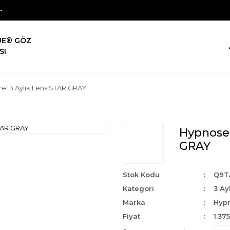
UE® GÖZ
SI
el 3 Aylık Lens STAR GRAY
Hypnose 
GRAY
Stok Kodu
Q9T
Kategori
3 Ay
Marka
Hyp
Fiyat
1.37