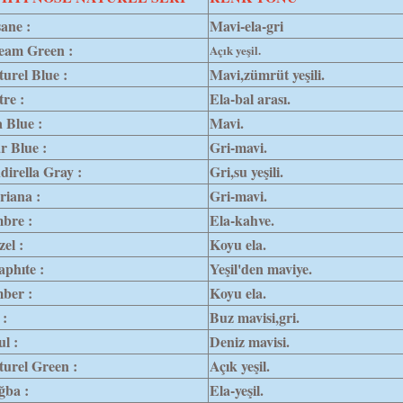
ane :
Mavi-ela-gri
eam Green :
Açık yeşil.
turel Blue :
Mavi,zümrüt yeşili.
re :
Ela-bal arası.
 Blue :
Mavi.
r Blue :
Gri-mavi.
dirella Gray :
Gri,su yeşili.
riana :
Gri-mavi.
bre :
Ela-kahve.
el :
Koyu ela.
phıte :
Yeşil'den maviye.
ber :
Koyu ela.
 :
Buz mavisi,gri.
l :
Deniz mavisi.
urel Green :
Açık yeşil.
ğba :
Ela-yeşil.