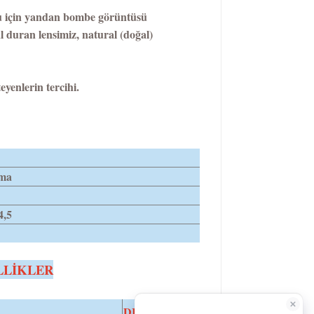
uğu için yandan bombe görüntüsü
l duran lensimiz, natural (doğal)
yenlerin tercihi.
ma
4,5
LLİKLER
DIA