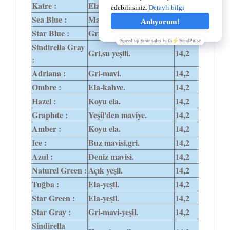
Katre :
Ela-bal arası.
14,0
Sea Blue :
Mavi.
14,0
Star Blue :
Gri-mavi.
14,2
Sindirella Gray
Gri,su yeşili.
14,2
:
Adriana :
Gri-mavi.
14,2
Ombre :
Ela-kahve.
14,2
Hazel :
Koyu ela.
14,2
Graphıte :
Yeşil'den maviye.
14,2
Amber :
Koyu ela.
14,2
Ice :
Buz mavisi,gri.
14,2
Azul :
Deniz mavisi.
14,2
Naturel Green :
Açık yeşil.
14,2
Tuğba :
Ela-yeşil.
14,2
Star Green :
Ela-yeşil.
14,2
Star Gray :
Gri-mavi-yeşil.
14,2
Sindirella