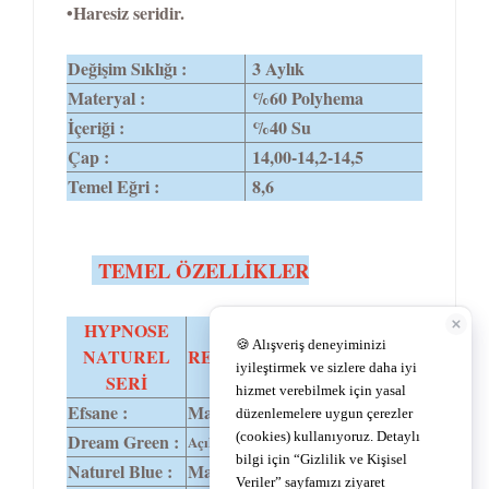
•Haresiz seridir.
Değişim Sıklığı :
3 Aylık
Materyal :
%60 Polyhema
İçeriği :
%40 Su
Çap :
14,00-14,2-14,5
Temel Eğri :
8,6
TEMEL ÖZELLİKLER
HYPNOSE
NATUREL
RENK TONU
DIA
SERİ
Efsane :
Mavi-ela-gri
14,2
Dream Green :
14,0
Açık yeşil.
Naturel Blue :
Mavi,zümrüt yeşili.
14,0