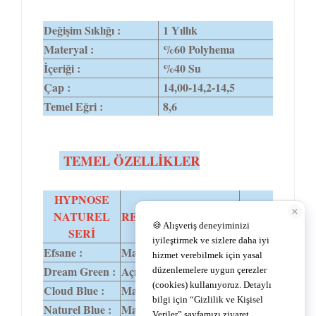
Değişim Sıklığı :
1 Yıllık
Materyal :
%60 Polyhema
İçeriği :
%40 Su
Çap :
14,00-14,2-14,5
Temel Eğri :
8,6
TEMEL ÖZELLİKLER
HYPNOSE
NATUREL
RENK TONU
DIA
SERİ
Efsane :
Mavi-ela-gri
14,2
Dream Green :
Açık yeşil.
14,0
Cloud Blue :
Mavi-gri.Bulut mavisi.
14,0
Naturel Blue :
Mavi,zümrüt yeşili.
14,0