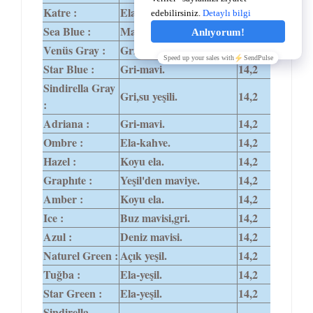
Katre :
Ela-bal arası.
14,0
Sea Blue :
Mavi.
14,0
Venüs Gray :
Gri.
14,5
Star Blue :
Gri-mavi.
14,2
Sindirella Gray
Gri,su yeşili.
14,2
:
Adriana :
Gri-mavi.
14,2
Ombre :
Ela-kahve.
14,2
Hazel :
Koyu ela.
14,2
Graphıte :
Yeşil'den maviye.
14,2
Amber :
Koyu ela.
14,2
Ice :
Buz mavisi,gri.
14,2
Azul :
Deniz mavisi.
14,2
Naturel Green :
Açık yeşil.
14,2
Tuğba :
Ela-yeşil.
14,2
Star Green :
Ela-yeşil.
14,2
Sindirella