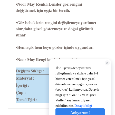
•Noor May Renkli Lensler göz rengini
değiştirmek için eşşiz bir tercih.
•Göz bebeklerin rengini değiştirmeye yardımcı
olur,daha güzel göstermeye ve doğal görüntü
sunar.
•Hem açık hem koyu gözler içinde uygundur.
•Noor May Rengi konforlu ve rahattır.
Değişim Sıklığı :
1 Yıl
Materyal :
%58 Hema
İçeriği :
%42 Su
Çap :
14,2
Temel Eğri :
8,6