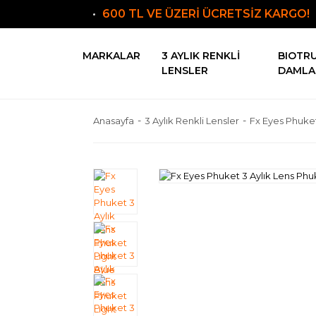
600 TL VE ÜZERİ ÜCRETSİZ KARGO!
MARKALAR
3 AYLIK RENKLI
BIOTR
LENSLER
DAMLA
Anasayfa
3 Aylık Renkli Lensler
Fx Eyes Phuket