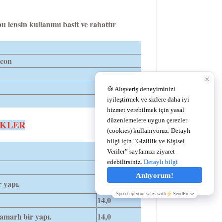
 lensin kullanımı basit ve rahattır
.
con
İKLER
DIA
14,0
 yapı.
14,0
14,0
damarlı bir yapı.
14,0