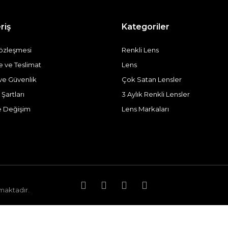
riş
Kategoriler
Sözleşmesi
Renkli Lens
ve Teslimat
Lens
k ve Güvenlik
Çok Satan Lensler
 Şartları
3 Aylık Renkli Lensler
e Değişim
Lens Markaları
nmaktadır.