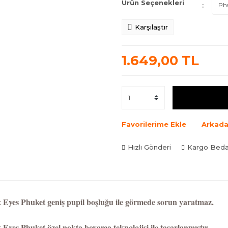
Ürün Seçenekleri
Karşılaştır
1.649,00 TL
Favorilerime Ekle
Arkada
Hızlı Gönderi
Kargo Bed
x Eyes Phuket
geniş pupil boşluğu ile görmede sorun yaratmaz.
 Eyes Phuket özel nokta boyama teknolojisi ile tasarlanmıştır.