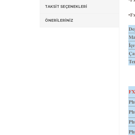
TAKSİT SEÇENEKLERİ
•Fx
ÖNERİLERİNİZ
Değ
Mat
İçe
Ça
Tem
FX
Phu
Ph
Ph
Ph