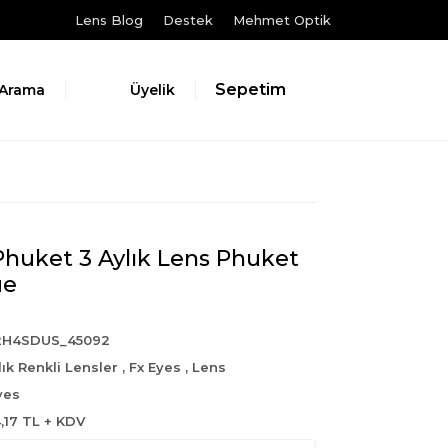
Lens Blog
Destek
Mehmet Optik
Sepetim
Arama
Üyelik
Phuket 3 Aylık Lens Phuket
ue
2H4SDUS_45092
lık Renkli Lensler
,
Fx Eyes
,
Lens
yes
4,17 TL + KDV