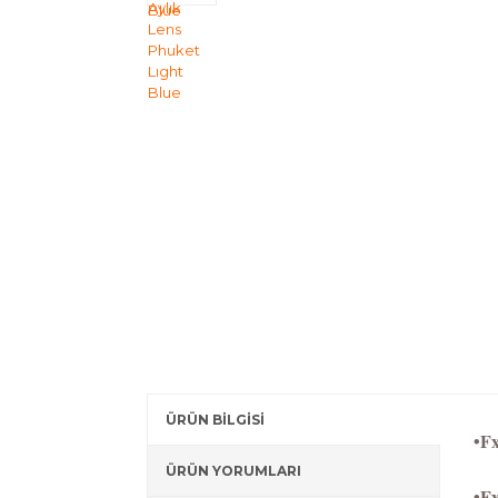
ÜRÜN BİLGİSİ
•F
ÜRÜN YORUMLARI
•Fx