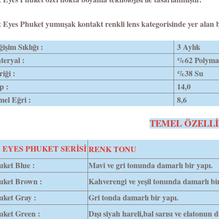
 Eyes Phuket y
umuşak kontakt renkli lens kategorisinde yer alan bu
işim Sıklığı :
3 Aylık
eryal :
%62 Polyma
riği :
%38 Su
p :
14,0
el Eğri :
8,6
TEMEL ÖZELL
 EYES PHUKET SERİSİ
RENK TONU
ket Blue :
Mavi ve gri tonunda damarlı bir yapı.
uket Brown :
Kahverengi ve yeşil tonunda damarlı bir
uket Gray :
Gri tonda damarlı bir yapı.
uket Green :
Dışı siyah hareli,bal sarısı ve elatonun 