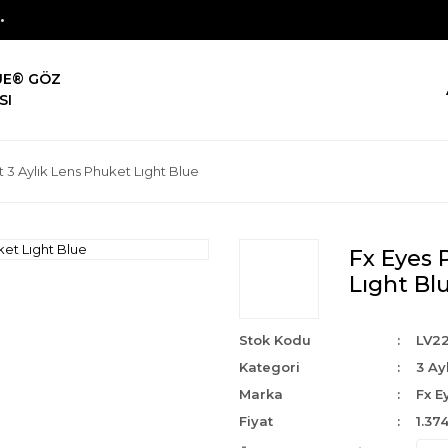
UE® GÖZ
SI
 3 Aylık Lens Phuket Lıght Blue
Fx Eyes 
Lıght Bl
Stok Kodu
LV2
Kategori
3 Ay
Marka
Fx E
Fiyat
1.37